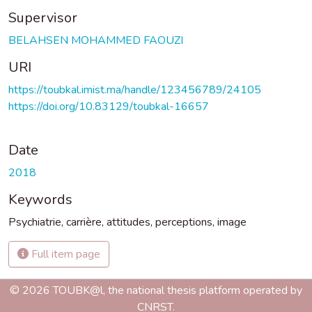
Supervisor
BELAHSEN MOHAMMED FAOUZI
URI
https://toubkal.imist.ma/handle/123456789/24105
https://doi.org/10.83129/toubkal-16657
Date
2018
Keywords
Psychiatrie
,
carrière
,
attitudes
,
perceptions
,
image
Full item page
© 2026 TOUBK@l, the national thesis platform operated by
CNRST.