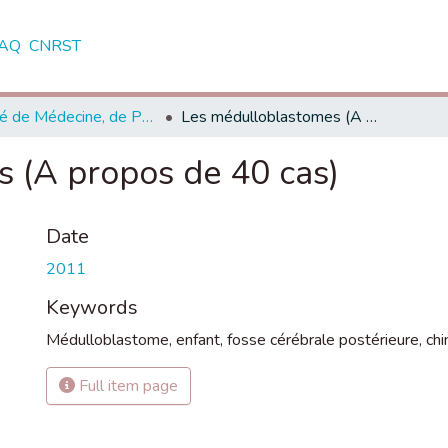
AQ
CNRST
Faculté de Médecine, de Pharmacie et de Médecine Dentaire - Fès
Les médulloblastomes (A propos de 40 cas)
 (A propos de 40 cas)
Date
2011
Keywords
Médulloblastome
,
enfant
,
fosse cérébrale postérieure
,
chi
Full item page