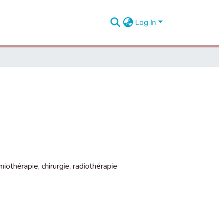
Log In
miothérapie
,
chirurgie
,
radiothérapie