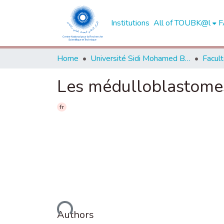
Institutions
All of TOUBK@l
F
Home
Université Sidi Mohamed Ben Abdellah de Fès
Les médulloblastomes
fr
Loading...
Authors