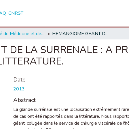
AQ
CNRST
Faculté de Médecine et de Pharmacie - Rabat
HEMANGIOME GEANT DE LA SURRENALE : A PROPOS D'UN CAS AVEC REVUE DE LA LITTERATURE.
 DE LA SURRENALE : A PR
LITTERATURE.
Date
2013
Abstract
La glande surrénale est une localisation extrêmement ra
de cas ont été rapportés dans la littérature. Nous rappo
géant, colligée dans le service de chirurgie viscérale de l