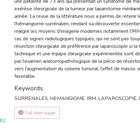
une patiente de 73 ans qui présentait un syndrome de mas
exérèse chirurgicale de la tumeur par laparotomie médiane.
année. La revue de la littérature nous a permis de retenir l
l'hémangiome surrénalien, rendant sa découverte essentiell
malgré les moyens d'imagerie modernes notamment l'IRM, 
cas de signes radiologiques typiques, qui ne sont pas toujo
résection chirurgicale de préférence par laparoscopie si la
technique et une équipe chirurgicale expérimentée sont dis
par l'examen anatomopathologique de la pièce de résection 
vers l'augmentation du volume tumoral, l'effet de masse, et
favorable.
Keywords
SURRENALES
,
HEMANGIOME
,
IRM
,
LAPAROSCOPIE
,
Full item page
682