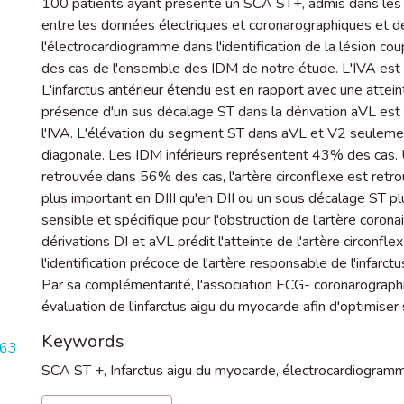
100 patients ayant présenté un SCA ST+, admis dans les pr
entre les données électriques et coronarographiques et de 
l'électrocardiogramme dans l'identification de la lésion 
des cas de l'ensemble des IDM de notre étude. L'IVA est 
L'infarctus antérieur étendu est en rapport avec une att
présence d'un sus décalage ST dans la dérivation aVL est 
l'IVA. L'élévation du segment ST dans aVL et V2 seuleme
diagonale. Les IDM inférieurs représentent 43% des cas. 
retrouvée dans 56% des cas, l'artère circonflexe est ret
plus important en DIII qu'en DII ou un sous décalage ST 
sensible et spécifique pour l'obstruction de l'artère coro
dérivations DI et aVL prédit l'atteinte de l'artère circonf
l'identification précoce de l'artère responsable de l'infarc
Par sa complémentarité, l'association ECG- coronarograph
évaluation de l'infarctus aigu du myocarde afin d'optimiser
Keywords
763
SCA ST +
,
Infarctus aigu du myocarde
,
électrocardiogram