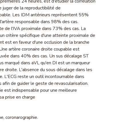
emières 24 heures, est d'étudier la corrélation
juger de la reproductibilité de
coupable. Les IDM antérieurs représentent 55%
l'artère responsable dans 98% des cas.
einte de l'IVA proximale dans 73% des cas. La
un critère spécifique d'une atteinte proximale de
nt est en faveur d'une occlusion de la branche
Une artère coronaire droite coupable est
rouvée dans 40% des cas. Un sus décalage ST
plus marqué dans aVL qu'en DI est un marqueur
naire droite. L'absence du sous décalage dans les
lexe. L'ECG reste un outil incontournable dans
tus afin de guider le geste de revascularisation.
ie est indispensable pour une meilleure
 sa prise en charge
me
,
coronarographie.