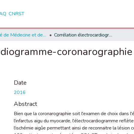
AQ
CNRST
Faculté de Médecine et de Pharmacie - Rabat
Corrélation électrocardiogramme-coronarographie dans l'infarctus aigu du myocarde.
cardiogramme-coronarographie 
Date
2016
Abstract
Bien que la coronarographie soit l'examen de choix dans l'e
l'infarctus aigu du myocarde, l'électrocardiogramme reflè
l'ischémie aigûe permettant ainsi de reconnaitre la lésion c