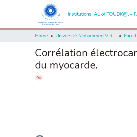
Institutions
All of TOUBK@l
F
Home
Université Mohammed V de Rabat
Corrélation électro
du myocarde.
fre