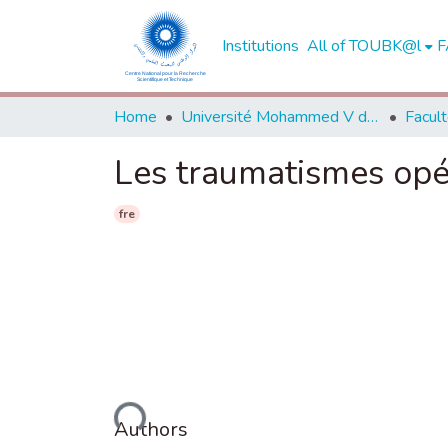
Institutions
All of TOUBK@l
F
Home
Université Mohammed V de Rabat
Les traumatismes opér
fre
Loading...
Authors