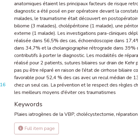
anatomiques étaient les principaux facteurs de risque ret
diagnostic a été posé en per opératoire devant la consta
malades, le traumatisme était découvert en postopératoir
biliome (3 malades), cholépéritoine (1 malade), une péritoni
externe (1 malade). Les investigations para-cliniques dépl
réalisée dans 56,5% des cas, échoendoscopie dans 17,4
dans 34,7% et la cholangiographie rétrograde dans 39% de
contributifs à porter le diagnostic. Les modalités de répar
réalisé pour 2 patients, sutures biliaires sur drain de Ke
pas pu être réparé en raison de l'état de cirrhose biliaire c
favorable pour 52,4 % des cas avec un recul médian de 13 
816
chez un seul cas. La prévention et le respect des règles c
les meilleurs moyens d'éviter ces traumatismes
Keywords
Plaies iatrogènes de la VBP
,
cholécystectomie
,
réparation 
Full item page