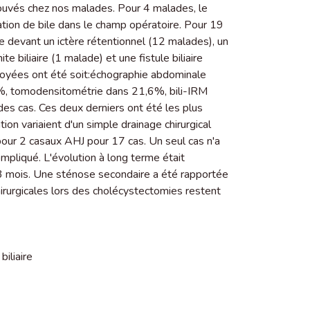
rouvés chez nos malades. Pour 4 malades, le
tation de bile dans le champ opératoire. Pour 19
e devant un ictère rétentionnel (12 malades), un
te biliaire (1 malade) et une fistule biliaire
oyées ont été soit:échographie abdominale
%, tomodensitométrie dans 21,6%, bili-IRM
s cas. Ces deux derniers ont été les plus
ation variaient d'un simple drainage chirurgical
hr pour 2 casaux AHJ pour 17 cas. Un seul cas n'a
ompliqué. L'évolution à long terme était
mois. Une sténose secondaire a été rapportée
hirurgicales lors des cholécystectomies restent
biliaire