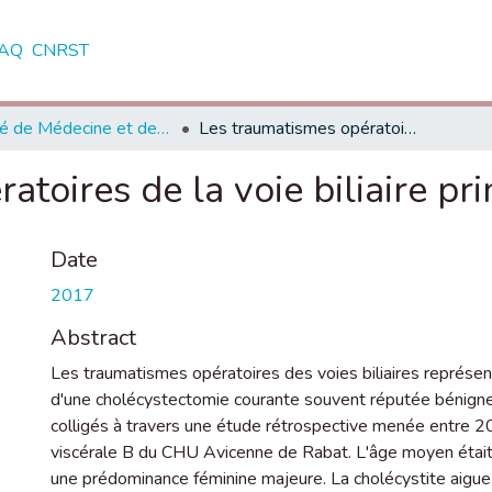
AQ
CNRST
Faculté de Médecine et de Pharmacie - Rabat
Les traumatismes opératoires de la voie biliaire principale
atoires de la voie biliaire pri
Date
2017
Abstract
Les traumatismes opératoires des voies biliaires représen
d'une cholécystectomie courante souvent réputée bénigne
colligés à travers une étude rétrospective menée entre
viscérale B du CHU Avicenne de Rabat. L'âge moyen était
une prédominance féminine majeure. La cholécystite aigue, l