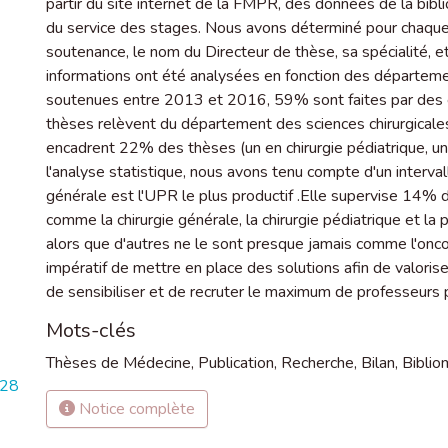
partir du site internet de la FMPR, des données de la bib
du service des stages. Nous avons déterminé pour chaque th
soutenance, le nom du Directeur de thèse, sa spécialité, et l
informations ont été analysées en fonction des départe
soutenues entre 2013 et 2016, 59% sont faites par des e
thèses relèvent du département des sciences chirurgicales
encadrent 22% des thèses (un en chirurgie pédiatrique, un 
l'analyse statistique, nous avons tenu compte d'un interv
générale est l'UPR le plus productif .Elle supervise 14% de
comme la chirurgie générale, la chirurgie pédiatrique et la pe
alors que d'autres ne le sont presque jamais comme l'oncol
impératif de mettre en place des solutions afin de valoriser 
de sensibiliser et de recruter le maximum de professeurs 
Mots-clés
Thèses de Médecine
,
Publication
,
Recherche
,
Bilan
,
Bibliom
828
Notice complète