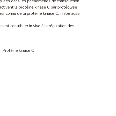
iquées dans les phénomènes de transduction
 activent la protéine kinase C par protéolyse
ur connu de la protéine kinase C, inhibe aussi
aient contribuer in vivo à la régulation des
e
,
Protéine kinase C