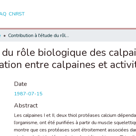
AQ
CNRST
e
Contribution à l'étude du rôle biologique des calpaines I et II : Mise en évidence d'une association entre calpaines et activités protéine kinase C
 du rôle biologique des calpain
tion entre calpaines et activi
Date
1987-07-15
Abstract
Les calpaines I et II, deux thiol protéases calcium dépend
l’organisme, ont été purifiées à partir du muscle squelettiq
montre que ces protéases sont étroitement associées dans