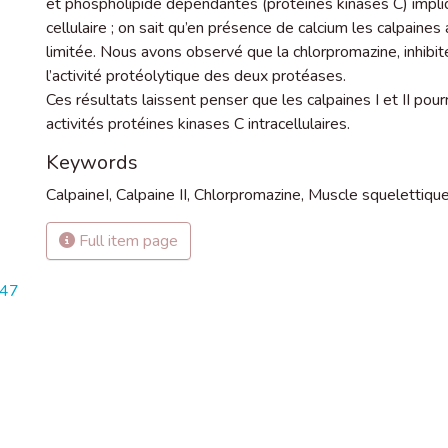
et phospholipide dépendantes (protéines kinases C) impl
cellulaire ; on sait qu’en présence de calcium les calpaines
limitée. Nous avons observé que la chlorpromazine, inhibite
l’activité protéolytique des deux protéases.
Ces résultats laissent penser que les calpaines I et II pourr
activités protéines kinases C intracellulaires.
Keywords
CalpaineI
,
Calpaine II
,
Chlorpromazine
,
Muscle squelettiqu
Full item page
347