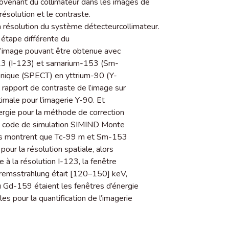
ovenant du collimateur dans les images de
ésolution et le contraste.
 la résolution du système détecteurcollimateur.
e étape différente du
d’image pouvant être obtenue avec
123 (I-123) et samarium-153 (Sm-
nique (SPECT) en yttrium-90 (Y-
e rapport de contraste de l’image sur
timale pour l’imagerie Y-90. Et
nergie pour la méthode de correction
 du code de simulation SIMIND Monte
ats montrent que Tc-99 m et Sm-153
our la résolution spatiale, alors
e à la résolution I-123, la fenêtre
bremsstrahlung était [120–150] keV,
au Gd-159 étaient les fenêtres d’énergie
es pour la quantification de l’imagerie