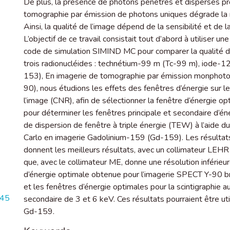
De plus, la présence de photons pénétrés et dispersés pr
tomographie par émission de photons uniques dégrade la r
Ainsi, la qualité de l’image dépend de la sensibilité et de
L’objectif de ce travail consistait tout d’abord à utiliser un
code de simulation SIMIND MC pour comparer la qualité 
trois radionucléides : technétium-99 m (Tc-99 m), iode-
153), En imagerie de tomographie par émission monphoto
90), nous étudions les effets des fenêtres d’énergie sur l
l’image (CNR), afin de sélectionner la fenêtre d’énergie op
pour déterminer les fenêtres principale et secondaire d’é
de dispersion de fenêtre à triple énergie (TEW) à l’aide
Carlo en imagerie Gadolinium-159 (Gd-159). Les résult
donnent les meilleurs résultats, avec un collimateur LEHR p
que, avec le collimateur ME, donne une résolution inférieur
d’énergie optimale obtenue pour l’imagerie SPECT Y-90 
et les fenêtres d’énergie optimales pour la scintigraphie 
645
secondaire de 3 et 6 keV. Ces résultats pourraient être util
Gd-159.