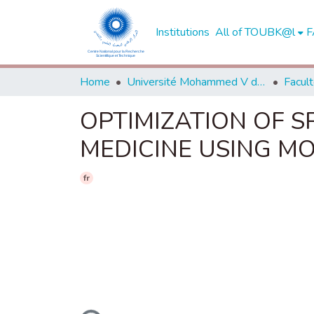
Institutions
All of TOUBK@l
F
Home
Université Mohammed V de Rabat
OPTIMIZATION OF S
MEDICINE USING M
fr
Loading...