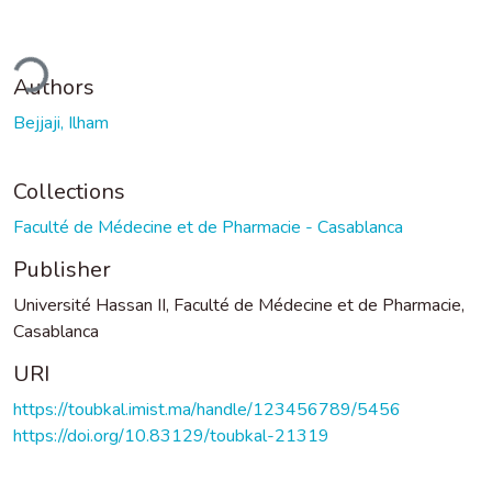
ding...
Authors
Bejjaji, Ilham
Collections
Faculté de Médecine et de Pharmacie - Casablanca
Publisher
Université Hassan II, Faculté de Médecine et de Pharmacie,
Casablanca
URI
https://toubkal.imist.ma/handle/123456789/5456
https://doi.org/10.83129/toubkal-21319