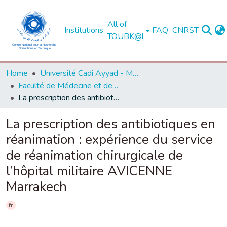
All of
Institutions
FAQ
CNRST
TOUBK@l
Home
Université Cadi Ayyad - Marrakech
Faculté de Médecine et de Pharmacie - Marrakech
La prescription des antibiotiques en réanimation : expérience du service de réanimation chirurgicale de l’hôpital militaire AVICENNE Marrakech
La prescription des antibiotiques en
réanimation : expérience du service
de réanimation chirurgicale de
l’hôpital militaire AVICENNE
Marrakech
fr