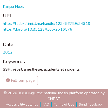
Kanjaa Nabil
URI
https://toubkal.imist.ma/handle/123456789/34919
https://doi.org/10.83129/toubkal-16576
Date
2012
Keywords
SSPI
,
réveil
,
anesthésie
,
accidents et incidents
Full item page
© 2026 TOUBK@l, the national thesis platform operated by
CNRST.
Accessibility settings
FAQ
Terms of Use
Send Feedback