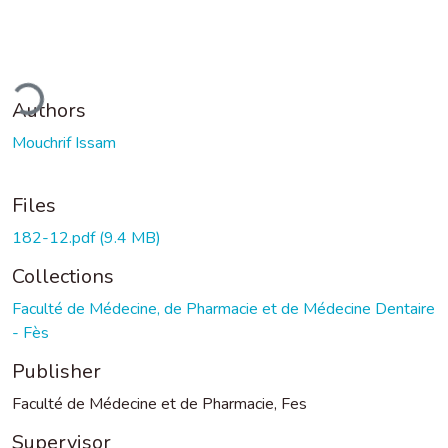
ding...
Authors
Mouchrif Issam
Files
182-12.pdf
(9.4 MB)
Collections
Faculté de Médecine, de Pharmacie et de Médecine Dentaire
- Fès
Publisher
Faculté de Médecine et de Pharmacie, Fes
Supervisor