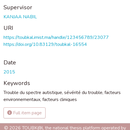
Supervisor
KANJAA NABIL
URI
https://toubkal.imist.ma/handle/123456789/23077
https://doi.org/10.83129/toubkal-16554
Date
2015
Keywords
Trouble du spectre autistique
,
sévérité du trouble
,
facteurs
environnementaux
,
facteurs cliniques
Full item page
© 2026 TOUBK@l, the national thesis platform operated by