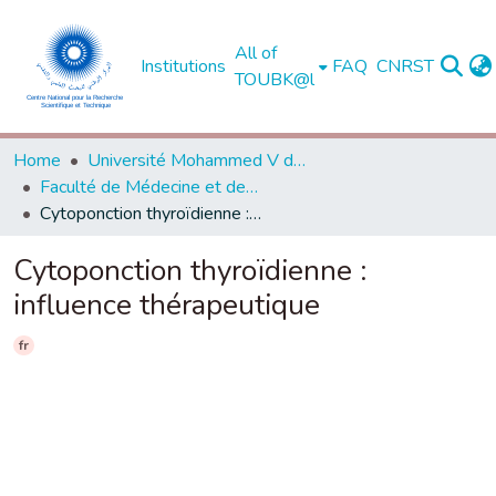
All of
Institutions
FAQ
CNRST
TOUBK@l
Home
Université Mohammed V de Rabat
Faculté de Médecine et de Pharmacie - Rabat
Cytoponction thyroïdienne : influence thérapeutique
Cytoponction thyroïdienne :
influence thérapeutique
fr