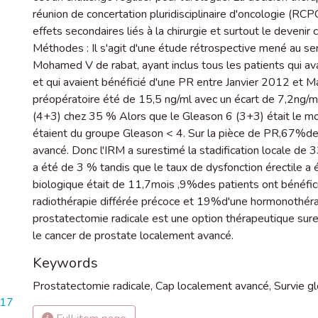
réunion de concertation pluridisciplinaire d'oncologie (RCP
effets secondaires liés à la chirurgie et surtout le devenir
Méthodes : Il s'agit d'une étude rétrospective mené au serv
Mohamed V de rabat, ayant inclus tous les patients qui av
et qui avaient bénéficié d'une PR entre Janvier 2012 et
préopératoire été de 15,5 ng/ml avec un écart de 7,2ng/
(4+3) chez 35 % Alors que le Gleason 6 (3+3) était le m
étaient du groupe Gleason < 4. Sur la pièce de PR,67%des
avancé. Donc l'IRM a surestimé la stadification locale de
a été de 3 % tandis que le taux de dysfonction érectile a
biologique était de 11,7mois ,9%des patients ont bénéfic
radiothérapie différée précoce et 19%d'une hormonothér
prostatectomie radicale est une option thérapeutique sure 
le cancer de prostate localement avancé.
Keywords
Prostatectomie radicale
,
Cap localement avancé
,
Survie g
017