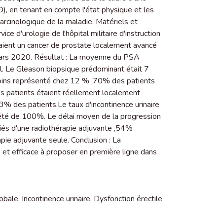
O), en tenant en compte l'état physique et les
 carcinologique de la maladie. Matériels et
ice d'urologie de l'hôpital militaire d'instruction
aient un cancer de prostate localement avancé
 Mars 2020. Résultat : La moyenne du PSA
ml. Le Gleason biopsique prédominant était 7
oins représenté chez 12 % .70% des patients
 patients étaient réellement localement
 33% des patients.Le taux d'incontinence urinaire
 été de 100%. Le délai moyen de la progression
iés d'une radiothérapie adjuvante ,54%
apie adjuvante seule. Conclusion : La
et efficace à proposer en première ligne dans
lobale
,
Incontinence urinaire
,
Dysfonction érectile