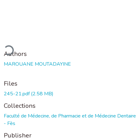
ding...
Authors
MAROUANE MOUTADAYINE
Files
245-21.pdf
(2.58 MB)
Collections
Faculté de Médecine, de Pharmacie et de Médecine Dentaire
- Fès
Publisher