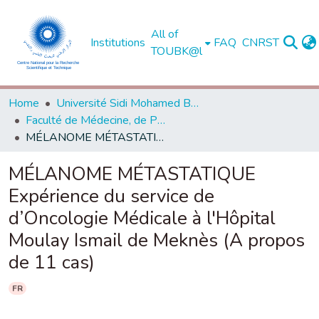
All of
Institutions
FAQ
CNRST
TOUBK@l
Home
Université Sidi Mohamed Ben Abdellah de Fès
Faculté de Médecine, de Pharmacie et de Médecine Dentaire - Fès
MÉLANOME MÉTASTATIQUE Expérience du service de d’Oncologie Médicale à l'Hôpital Moulay Ismail de Meknès (A propos de 11 cas)
MÉLANOME MÉTASTATIQUE
Expérience du service de
d’Oncologie Médicale à l'Hôpital
Moulay Ismail de Meknès (A propos
de 11 cas)
FR