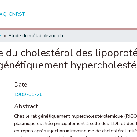
AQ
CNRST
e
Etude du métabolisme du cholestérol des lipoprotéines plasmatiques chez le rat normal et génétiquement hypercholestérolémique (Rico)
 du cholestérol des lipoprot
 génétiquement hypercholesté
Date
1989-05-26
Abstract
Chez le rat génétiquement hypercholestérolémique (RICO),
plasmique est liée principalement à celle des LDL et des
entrepris après injection intraveineuse de cholestérol tritié