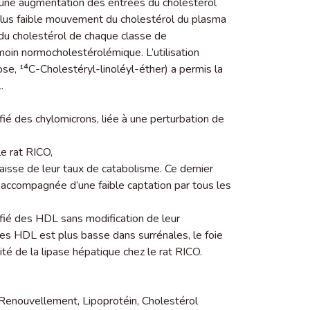
 une augmentation des entrées du cholestérol
plus faible mouvement du cholestérol du plasma
du cholestérol de chaque classe de
émoin normocholestérolémique. L’utilisation
se, ¹⁴C-Cholestéryl-linoléyl-éther) a permis la
.
ié des chylomicrons, liée à une perturbation de
e rat RICO,
isse de leur taux de catabolisme. Ce dernier
e accompagnée d’une faible captation par tous les
fié des HDL sans modification de leur
des HDL est plus basse dans surrénales, le foie
vité de la lipase hépatique chez le rat RICO.
Renouvellement
,
Lipoprotéin
,
Cholestérol