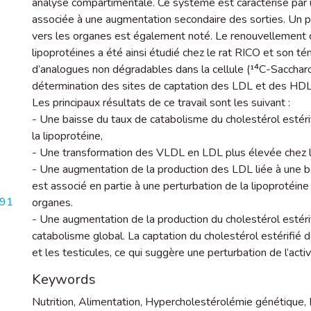
analyse compartimentale. Ce système est caractérisé par
associée à une augmentation secondaire des sorties. Un 
vers les organes est également noté. Le renouvellement 
lipoprotéines a été ainsi étudié chez le rat RICO et son t
d’analogues non dégradables dans la cellule (¹⁴C-Saccharo
détermination des sites de captation des LDL et des HDL
Les principaux résultats de ce travail sont les suivant :
- Une baisse du taux de catabolisme du cholestérol estérif
la lipoprotéine,
- Une transformation des VLDL en LDL plus élevée chez l
- Une augmentation de la production des LDL liée à une ba
est associé en partie à une perturbation de la lipoprotéin
191
organes.
- Une augmentation de la production du cholestérol estéri
catabolisme global. La captation du cholestérol estérifié 
et les testicules, ce qui suggère une perturbation de l’acti
Keywords
Nutrition
,
Alimentation
,
Hypercholestérolémie génétique
,