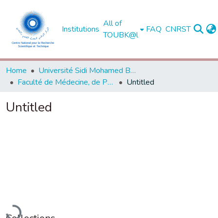
All of
Institutions
FAQ
CNRST
TOUBK@l
Home
Université Sidi Mohamed Ben Abdellah de Fès
Faculté de Médecine, de Pharmacie et de Médecine Dentaire - Fès
Untitled
Untitled
Loading...