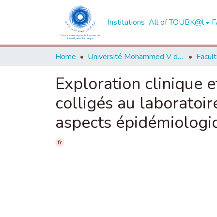
Institutions
All of TOUBK@l
F
Home
Université Mohammed V de Rabat
Exploration clinique 
colligés au laboratoi
aspects épidémiologiq
fr