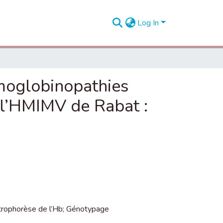
Log In
émoglobinopathies
e l’HMIMV de Rabat :
trophorèse de l’Hb; Génotypage