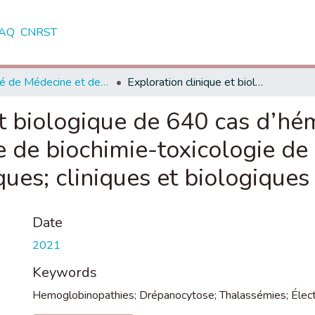
AQ
CNRST
Faculté de Médecine et de Pharmacie - Rabat
Exploration clinique et biologique de 640 cas d’hémoglobinopathies colligés au laboratoire de biochimie-toxicologie de l’HMIMV de Rabat : aspects épidémiologiques; cliniques et biologiques
et biologique de 640 cas d’h
re de biochimie-toxicologie d
ues; cliniques et biologiques
Date
2021
Keywords
Hemoglobinopathies; Drépanocytose; Thalassémies; Élec