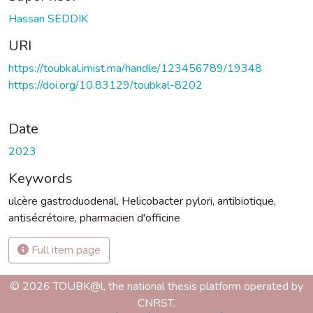
Hassan SEDDIK
URI
https://toubkal.imist.ma/handle/123456789/19348
https://doi.org/10.83129/toubkal-8202
Date
2023
Keywords
ulcère gastroduodenal
,
Helicobacter pylori
,
antibiotique
,
antisécrétoire
,
pharmacien d'officine
Full item page
© 2026 TOUBK@l, the national thesis platform operated by
CNRST.