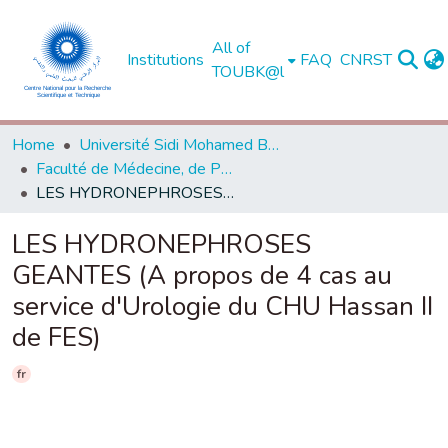
All of
Institutions
FAQ
CNRST
TOUBK@l
Home
Université Sidi Mohamed Ben Abdellah de Fès
Faculté de Médecine, de Pharmacie et de Médecine Dentaire - Fès
LES HYDRONEPHROSES GEANTES (A propos de 4 cas au service d'Urologie du CHU Hassan II de FES)
LES HYDRONEPHROSES
GEANTES (A propos de 4 cas au
service d'Urologie du CHU Hassan II
de FES)
fr