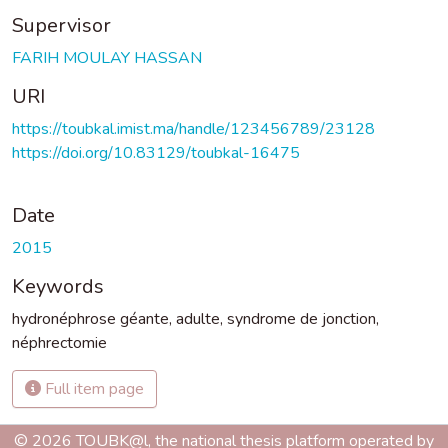
Supervisor
FARIH MOULAY HASSAN
URI
https://toubkal.imist.ma/handle/123456789/23128
https://doi.org/10.83129/toubkal-16475
Date
2015
Keywords
hydronéphrose géante
,
adulte
,
syndrome de jonction
,
néphrectomie
Full item page
© 2026 TOUBK@l, the national thesis platform operated by