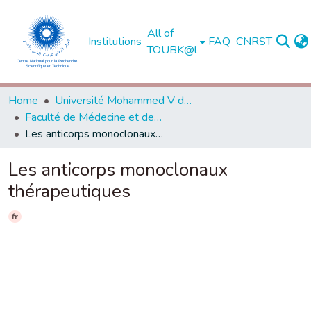
All of
Institutions
FAQ
CNRST
TOUBK@l
Home
Université Mohammed V de Rabat
Faculté de Médecine et de Pharmacie - Rabat
Les anticorps monoclonaux thérapeutiques
Les anticorps monoclonaux
thérapeutiques
fr