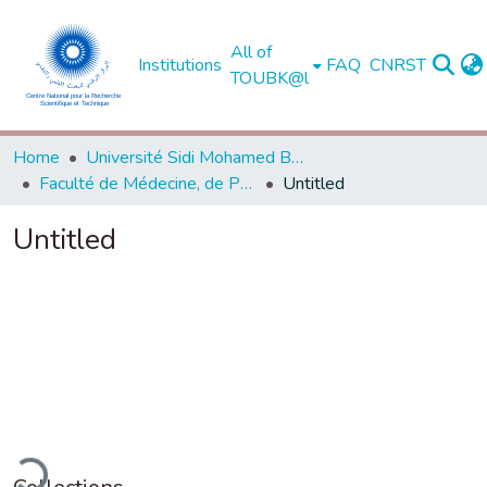
All of
Institutions
FAQ
CNRST
TOUBK@l
Home
Université Sidi Mohamed Ben Abdellah de Fès
Faculté de Médecine, de Pharmacie et de Médecine Dentaire - Fès
Untitled
Untitled
ding...