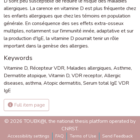
D sont peu susceptible de réduire le risque des maladies
allergiques. La carence en vitamine D est plus fréquente chez
les enfants allergiques que chez les témoins en population
générale. En conséquence des ses effets extra-osseux
multiples, notamment sur l'immunité innée, adaptative et sur
la production d'IgE, la vitamine D pourrait tenir un rôle
important dans la genèse des allergies.
Keywords
Vitamine D
,
Récepteur VDR
,
Maladies allergiques
,
Asthme
,
Dermatite atopique
,
Vitamin D
,
VDR receptor
,
Allergic
diseases
,
asthma
,
Atopic dermatitis
,
Serum total IgE VDR
IgE
Full item page
© 2026 TOUBK@l, the national thesis platform operated by
CNRST.
Accessibility settings
FAQ
Terms of Use
Send Feedback