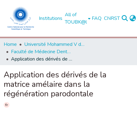
All of
Institutions
FAQ
CNRST
TOUBK@l
Home
Université Mohammed V de Rabat
Faculté de Médecine Dentaire - Rabat
Application des dérivés de la matrice amélaire dans la régénération parodontale
Application des dérivés de la
matrice amélaire dans la
régénération parodontale
fr