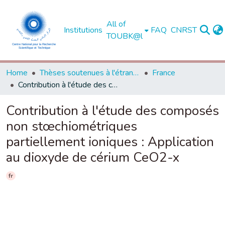
All of
Institutions
FAQ
CNRST
TOUBK@l
Home
Thèses soutenues à l'étranger
France
Contribution à l'étude des composés non stœchiométriques partiellement ioniques : Application au dioxyde de cérium CeO2-x
Contribution à l'étude des composés
non stœchiométriques
partiellement ioniques : Application
au dioxyde de cérium CeO2-x
fr