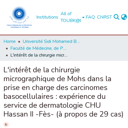
All of
Institutions
FAQ
CNRST
TOUBK@l
Home
Université Sidi Mohamed Ben Abdellah de Fès
Faculté de Médecine, de Pharmacie et de Médecine Dentaire - Fès
L'intérêt de la chirurgie micrographique de Mohs dans la prise en charge des carcinomes basocellulaires : expérience du service de dermatologie CHU Hassan II -Fès- (à propos de 29 cas)
L'intérêt de la chirurgie
micrographique de Mohs dans la
prise en charge des carcinomes
basocellulaires : expérience du
service de dermatologie CHU
Hassan II -Fès- (à propos de 29 cas)
fr