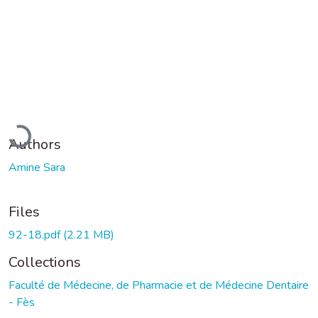
Loading...
Authors
Amine Sara
Files
92-18.pdf
(2.21 MB)
Collections
Faculté de Médecine, de Pharmacie et de Médecine Dentaire
- Fès