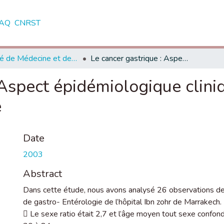
AQ
CNRST
Faculté de Médecine et de Pharmacie - Casablanca
Le cancer gastrique : Aspect épidémiologique clinique et anatomopathologique
 Aspect épidémiologique clini
e
Date
2003
Abstract
Dans cette étude, nous avons analysé 26 observations de 
de gastro- Entérologie de l’hôpital Ibn zohr de Marrakech.
 Le sexe ratio était 2,7 et l’âge moyen tout sexe confo