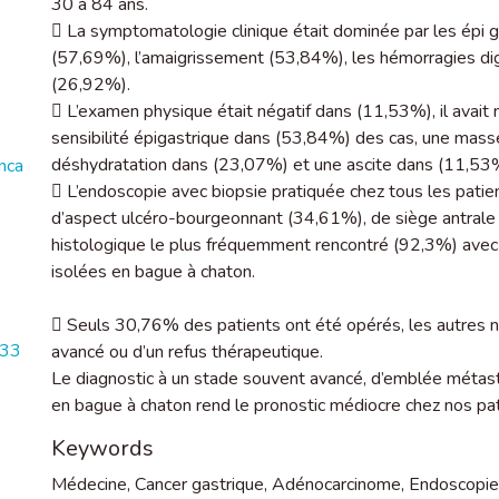
30 à 84 ans.
 La symptomatologie clinique était dominée par les épi
(57,69%), l’amaigrissement (53,84%), les hémorragies dig
(26,92%).
 L’examen physique était négatif dans (11,53%), il avai
sensibilité épigastrique dans (53,84%) des cas, une mass
déshydratation dans (23,07%) et une ascite dans (11,53%
nca
 L’endoscopie avec biopsie pratiquée chez tous les patie
d’aspect ulcéro-bourgeonnant (34,61%), de siège antrale
histologique le plus fréquemment rencontré (92,3%) avec p
isolées en bague à chaton.
 Seuls 30,76% des patients ont été opérés, les autres no
533
avancé ou d’un refus thérapeutique.
Le diagnostic à un stade souvent avancé, d’emblée métasta
en bague à chaton rend le pronostic médiocre chez nos pat
Keywords
Médecine
,
Cancer gastrique
,
Adénocarcinome
,
Endoscopie