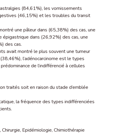
 gastralgies (84,61%), les vomissements
estives (46,15%) et les troubles du transit
t montré une pâleur dans (65,38%) des cas, une
e épigastrique dans (26,92%) des cas, une
) des cas.
nts avait montré le plus souvent une tumeur
 (38,46%), l’adénocarcinome est le types
rédominance de l’indifférencié à cellules
n traités soit en raison du stade d’emblée
tique, la fréquence des types indifférenciées
ients.
,
Chirurgie
,
Epidémiologie
,
Chimiothérapie