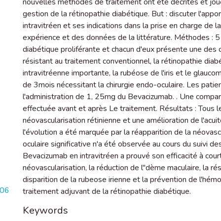
nouvelles méthodes de traitement ont été décrites et jo
gestion de la rétinopathie diabétique. But : discuter l'ap
intravitréen et ses indications dans la prise en charge de la 
expérience et des données de la littérature. Méthodes : 5
diabétique proliférante et chacun d'eux présente une des 
résistant au traitement conventionnel, la rétinopathie diabé
intravitréenne importante, la rubéose de l'iris et le glauco
de 3mois nécessitant la chirurgie endo-oculaire. Les patien
l'administration de 1, 25mg du Bevacizumab. . Une comparais
effectuée avant et après Le traitement. Résultats : Tous l
néovascularisation rétinienne et une amélioration de l'acu
l'évolution a été marquée par la réapparition de la néo
oculaire significative n'a été observée au cours du suivi de
Bevacizumab en intravitréen a prouvé son efficacité à cour
néovascularisation, la réduction de l''dème maculaire, la ré
disparition de la rubeose irienne et la prévention de l'hém
606
traitement adjuvant de la rétinopathie diabétique.
Keywords