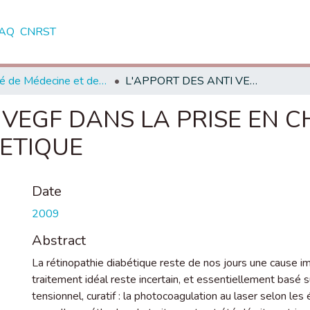
AQ
CNRST
Faculté de Médecine et de Pharmacie - Rabat
L'APPORT DES ANTI VEGF DANS LA PRISE EN CHARGE DE LA RETINOPATHIE DIABETIQUE
 VEGF DANS LA PRISE EN 
BETIQUE
Date
2009
Abstract
La rétinopathie diabétique reste de nos jours une cause i
traitement idéal reste incertain, et essentiellement basé su
tensionnel, curatif : la photocoagulation au laser selon les