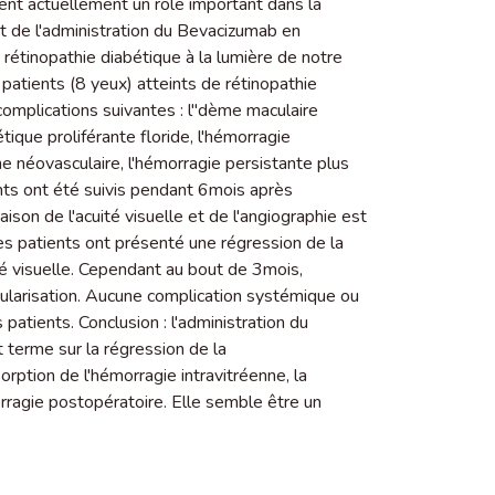
uent actuellement un rôle important dans la
port de l'administration du Bevacizumab en
rétinopathie diabétique à la lumière de notre
 patients (8 yeux) atteints de rétinopathie
complications suivantes : l''dème maculaire
tique proliférante floride, l'hémorragie
me néovasculaire, l'hémorragie persistante plus
ts ont été suivis pendant 6mois après
on de l'acuité visuelle et de l'angiographie est
es patients ont présenté une régression de la
ité visuelle. Cependant au bout de 3mois,
vascularisation. Aucune complication systémique ou
s patients. Conclusion : l'administration du
t terme sur la régression de la
sorption de l'hémorragie intravitréenne, la
orragie postopératoire. Elle semble être un