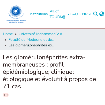
All of
Institutions
FAQ
CNRST
TOUBK@l
Home
Université Mohammed V de Rabat
Faculté de Médecine et de Pharmacie - Rabat
Les glomérulonéphrites extra-membraneuses : profil épidémiologique; clinique; étiologique et évolutif à propos de 71 cas
Les glomérulonéphrites extra-
membraneuses : profil
épidémiologique; clinique;
étiologique et évolutif à propos de
71 cas
FR