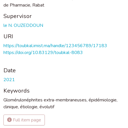
de Pharmacie, Rabat
Supervisor
le N. OUZEDDOUN
URI
https://toubkal.imist.ma/handle/123456789/17183
https://doi.org/10.83129/toubkal-8083
Date
2021
Keywords
Glomérulonéphrites extra-membraneuses
,
épidémiologie
,
clinique
,
étiologie
,
évolutif
Full item page