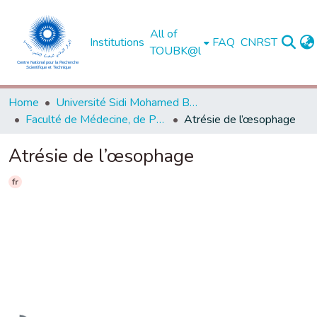
All of
Institutions
FAQ
CNRST
TOUBK@l
Home
Université Sidi Mohamed Ben Abdellah de Fès
Faculté de Médecine, de Pharmacie et de Médecine Dentaire - Fès
Atrésie de l’œsophage
Atrésie de l’œsophage
fr
Loading...