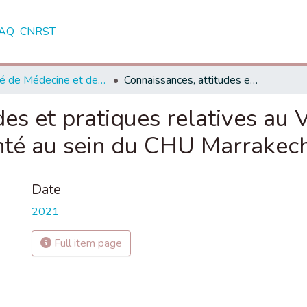
AQ
CNRST
Faculté de Médecine et de Pharmacie - Marrakech
Connaissances, attitudes et pratiques relatives au VIH/SIDA chez l’enfant des personnels de santé au sein du CHU Marrakech
des et pratiques relatives au 
nté au sein du CHU Marrakec
Date
2021
Full item page