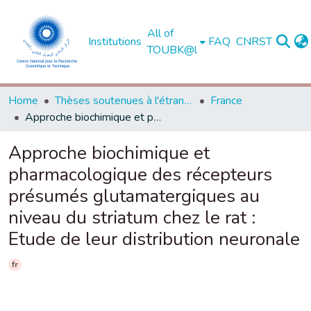
All of
Institutions
FAQ
CNRST
TOUBK@l
Home
Thèses soutenues à l'étranger
France
Approche biochimique et pharmacologique des récepteurs présumés glutamatergiques au niveau du striatum chez le rat : Etude de leur distribution neuronale
Approche biochimique et
pharmacologique des récepteurs
présumés glutamatergiques au
niveau du striatum chez le rat :
Etude de leur distribution neuronale
fr