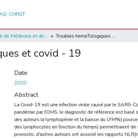
AQ
CNRST
Faculté de Médecine et de Pharmacie - Rabat
Troubles hemaTologiques et covid - 19
ues et covid - 19
Date
2020
Abstract
La Covid-19 est une infection virale causé par le SARS-Cov
pandémie par l'OMS, le diagnostic de référence est basé 
des auteurs la lymphopénie et la baisse du LYM%( pourc
des lymphocytes en fonction du temps) permettraient de suiv
pronostic, d'autres auteurs ont associé les rapports NLR