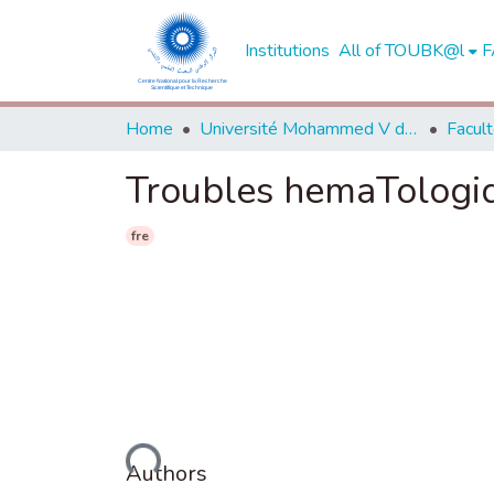
Institutions
All of TOUBK@l
F
Home
Université Mohammed V de Rabat
Troubles hemaTologiq
fre
Loading...
Authors