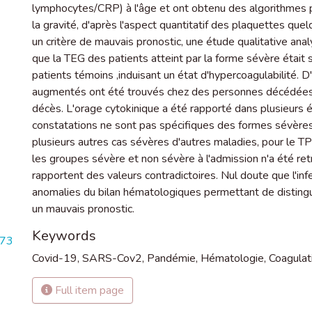
lymphocytes/CRP) à l'âge et ont obtenu des algorithmes pe
la gravité, d'après l'aspect quantitatif des plaquettes q
un critère de mauvais pronostic, une étude qualitative an
que la TEG des patients atteint par la forme sévère était 
patients témoins ,induisant un état d'hypercoagulabilité.
augmentés ont été trouvés chez des personnes décédées 
décès. L'orage cytokinique a été rapporté dans plusieurs
constatations ne sont pas spécifiques des formes sévère
plusieurs autres cas sévères d'autres maladies, pour le TP
les groupes sévère et non sévère à l'admission n'a été 
rapportent des valeurs contradictoires. Nul doute que l'inf
anomalies du bilan hématologiques permettant de distingu
un mauvais pronostic.
Keywords
973
Covid-19
,
SARS-Cov2
,
Pandémie
,
Hématologie
,
Coagulat
Full item page