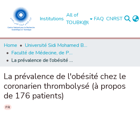
All of
Institutions
FAQ
CNRST
TOUBK@l
Home
Université Sidi Mohamed Ben Abdellah de Fès
Faculté de Médecine, de Pharmacie et de Médecine Dentaire - Fès
La prévalence de l'obésité chez le coronarien thrombolysé (à propos de 176 patients)
La prévalence de l'obésité chez le
coronarien thrombolysé (à propos
de 176 patients)
FR