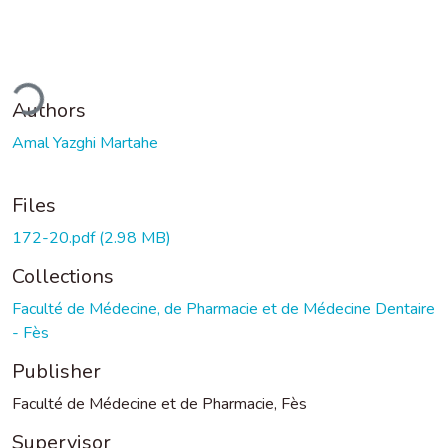
ding...
Authors
Amal Yazghi Martahe
Files
172-20.pdf
(2.98 MB)
Collections
Faculté de Médecine, de Pharmacie et de Médecine Dentaire
- Fès
Publisher
Faculté de Médecine et de Pharmacie, Fès
Supervisor