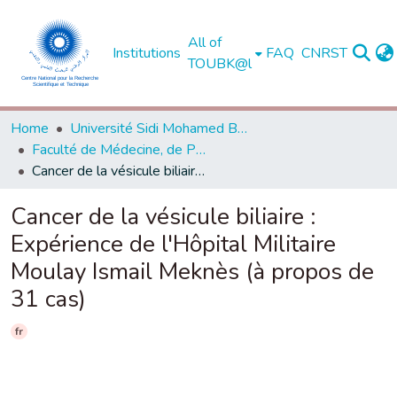
All of
Institutions
FAQ
CNRST
TOUBK@l
Home
Université Sidi Mohamed Ben Abdellah de Fès
Faculté de Médecine, de Pharmacie et de Médecine Dentaire - Fès
Cancer de la vésicule biliaire : Expérience de l'Hôpital Militaire Moulay Ismail Meknès (à propos de 31 cas)
Cancer de la vésicule biliaire :
Expérience de l'Hôpital Militaire
Moulay Ismail Meknès (à propos de
31 cas)
fr