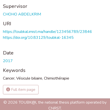
Supervisor
CHOHO ABDELKRIM
URI
https://toubkal.imist.ma/handle/123456789/23846
https://doi.org/10.83129/toubkal-16345
Date
2017
Keywords
Cancer
,
Vésicule biliaire
,
Chimiothérapie
Full item page
© 2026 TOUBK@l, the national thesis platform operated by
CNRST.