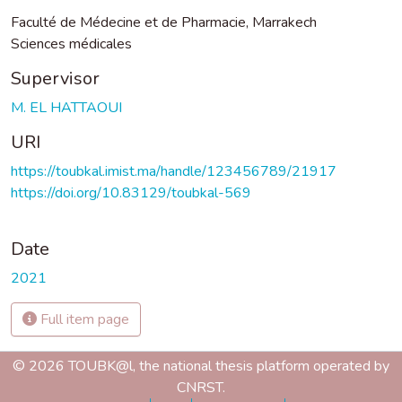
Faculté de Médecine et de Pharmacie, Marrakech
Sciences médicales
Supervisor
M. EL HATTAOUI
URI
https://toubkal.imist.ma/handle/123456789/21917
https://doi.org/10.83129/toubkal-569
Date
2021
Full item page
© 2026 TOUBK@l, the national thesis platform operated by
CNRST.