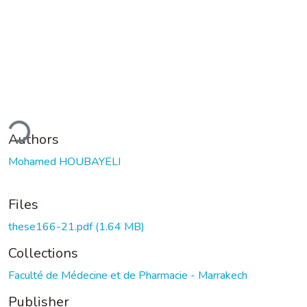
ding...
Authors
Mohamed HOUBAYELI
Files
these166-21.pdf
(1.64 MB)
Collections
Faculté de Médecine et de Pharmacie - Marrakech
Publisher