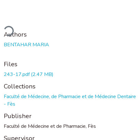
ding...
Authors
BENTAHAR MARIA
Files
243-17.pdf
(2.47 MB)
Collections
Faculté de Médecine, de Pharmacie et de Médecine Dentaire
- Fès
Publisher
Faculté de Médecine et de Pharmacie, Fès
Supervisor