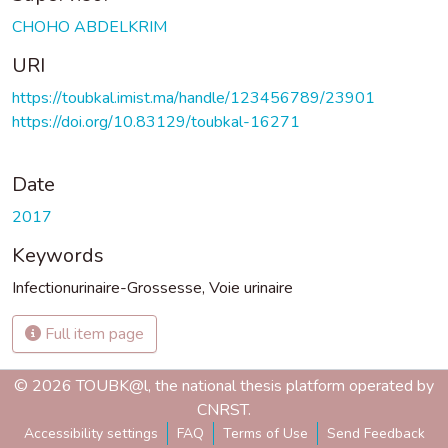
CHOHO ABDELKRIM
URI
https://toubkal.imist.ma/handle/123456789/23901
https://doi.org/10.83129/toubkal-16271
Date
2017
Keywords
Infectionurinaire-Grossesse
,
Voie urinaire
Full item page
© 2026 TOUBK@l, the national thesis platform operated by
CNRST.
Accessibility settings
FAQ
Terms of Use
Send Feedback