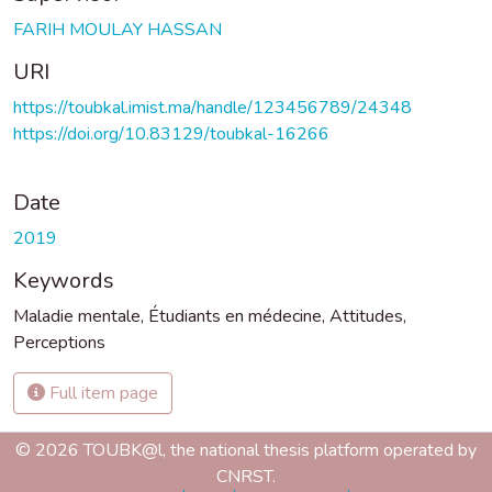
FARIH MOULAY HASSAN
URI
https://toubkal.imist.ma/handle/123456789/24348
https://doi.org/10.83129/toubkal-16266
Date
2019
Keywords
Maladie mentale
,
Étudiants en médecine
,
Attitudes
,
Perceptions
Full item page
© 2026 TOUBK@l, the national thesis platform operated by
CNRST.