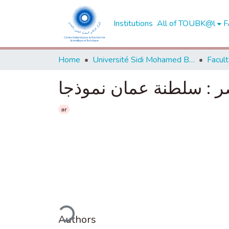
Institutions
All of TOUBK@l
F
Home
Université Sidi Mohamed Ben Abdellah de Fès
اصر : سلطنة عمان نموذجا
ar
Loading...
Authors