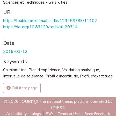
Sciences et Techniques - Saïs -, Fès
URI
https://toubkal.imist.ma/handle/123456789/11102
https://doi.org/10.83129/toubkal-20314
Date
2016-03-12
Keywords
Chimiométrie
,
Plan d'expérience
,
Validation analytique
,
Intervalle de tolérance
,
Profil d'incertitude
,
Profil d'exactitude
Full item page
© 2026 TOUBK@l, the national thesis platform operated by
CNRST.
Accessibility settings
FAQ
Terms of Use
Send Feedback