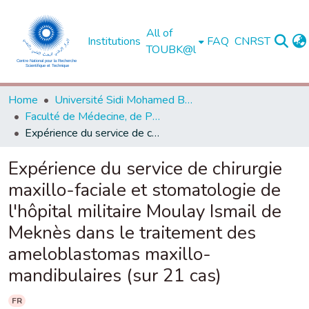
All of
Institutions
FAQ
CNRST
TOUBK@l
Home
Université Sidi Mohamed Ben Abdellah de Fès
Faculté de Médecine, de Pharmacie et de Médecine Dentaire - Fès
Expérience du service de chirurgie maxillo-faciale et stomatologie de l'hôpital militaire Moulay Ismail de Meknès dans le traitement des ameloblastomas maxillo-mandibulaires (sur 21 cas)
Expérience du service de chirurgie
maxillo-faciale et stomatologie de
l'hôpital militaire Moulay Ismail de
Meknès dans le traitement des
ameloblastomas maxillo-
mandibulaires (sur 21 cas)
FR