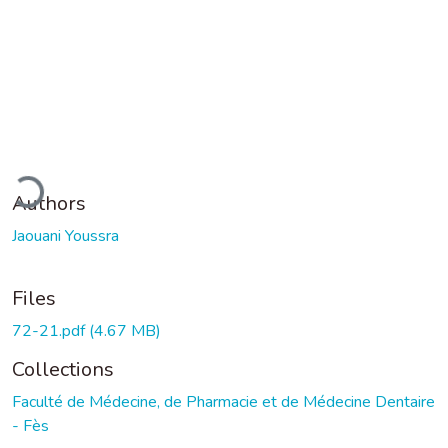
ading...
Authors
Jaouani Youssra
Files
72-21.pdf
(4.67 MB)
Collections
Faculté de Médecine, de Pharmacie et de Médecine Dentaire
- Fès