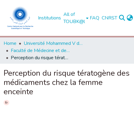
All of
Institutions
FAQ
CNRST
TOUBK@l
Home
Université Mohammed V de Rabat
Faculté de Médecine et de Pharmacie - Rabat
Perception du risque tératogène des médicaments chez la femme enceinte
Perception du risque tératogène des
médicaments chez la femme
enceinte
fr