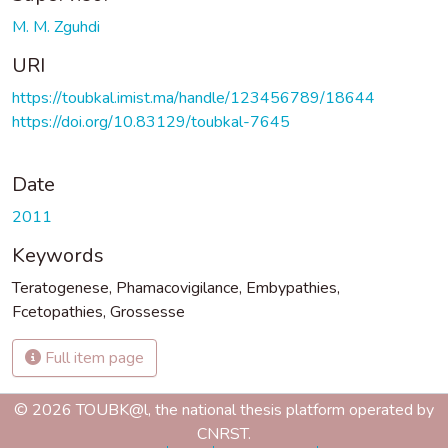
M. M. Zguhdi
URI
https://toubkal.imist.ma/handle/123456789/18644
https://doi.org/10.83129/toubkal-7645
Date
2011
Keywords
Teratogenese
,
Phamacovigilance
,
Embypathies
,
Fcetopathies
,
Grossesse
Full item page
© 2026 TOUBK@l, the national thesis platform operated by
CNRST.