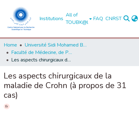
All of
Institutions
FAQ
CNRST
TOUBK@l
Home
Université Sidi Mohamed Ben Abdellah de Fès
Faculté de Médecine, de Pharmacie et de Médecine Dentaire - Fès
Les aspects chirurgicaux de la maladie de Crohn (à propos de 31 cas)
Les aspects chirurgicaux de la
maladie de Crohn (à propos de 31
cas)
fr