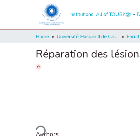
Institutions
All of TOUBK@l
F
Home
Université Hassan II de Casablanca
Réparation des lésion
fr
Loading...
Authors