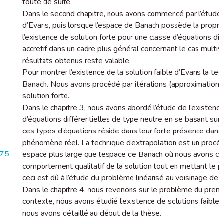
toute de suite.
Dans le second chapitre, nous avons commencé par l’étude 
d’Evans, puis lorsque l’espace de Banach possède la pro
l’existence de solution forte pour une classe d’équations 
accretif dans un cadre plus général concernant le cas multi
résultats obtenus reste valable.
Pour montrer l’existence de la solution faible d’Evans la te
Banach. Nous avons procédé par itérations (approximations
solution forte.
Dans le chapitre 3, nous avons abordé l’étude de l’existen
d’équations différentielles de type neutre en se basant sur
ces types d’équations réside dans leur forte présence dans
phénomène réel. La technique d’extrapolation est un procé
475
espace plus large que l’espace de Banach où nous avons co
comportement qualitatif de la solution tout en mettant le po
ceci est dû à l’étude du problème linéarisé au voisinage de l
Dans le chapitre 4, nous revenons sur le problème du premi
contexte, nous avons étudié l’existence de solutions faibl
nous avons détaillé au début de la thèse.