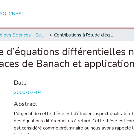
AQ
CNRST
Faculté des Sciences - Semlalia - Marrakech
Contributions à l’étude d’équations différentielles non locales en temps univoques sur les espaces de Banach et applications
e d’équations différentielles
aces de Banach et applicatio
Date
2009-07-04
Abstract
L’objectif de cette thèse est d’étudier l’aspect qualitatif
des équations différentielles à retard. Cette thèse est co
est considéré comme préliminaire ou nous avons rappelé l