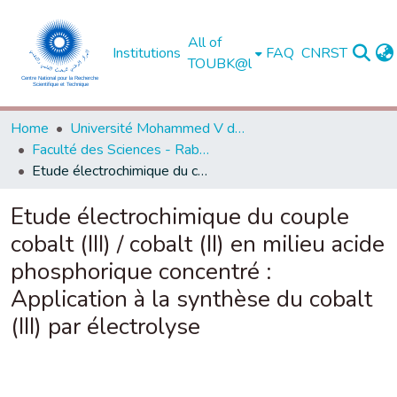
All of
Institutions
FAQ
CNRST
TOUBK@l
Home
Université Mohammed V de Rabat
Faculté des Sciences - Rabat
Etude électrochimique du couple cobalt (III) / cobalt (II) en milieu acide phosphorique concentré : Application à la synthèse du cobalt (III) par électrolyse
Etude électrochimique du couple
cobalt (III) / cobalt (II) en milieu acide
phosphorique concentré :
Application à la synthèse du cobalt
(III) par électrolyse