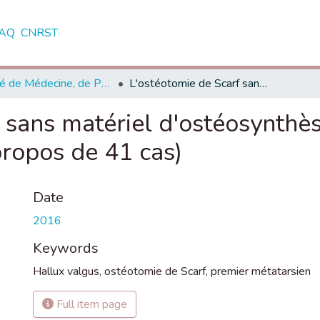
AQ
CNRST
Faculté de Médecine, de Pharmacie et de Médecine Dentaire - Fès
L'ostéotomie de Scarf sans matériel d'ostéosynthèse dans le traitement de l'hallux valgus (à propos de 41 cas)
 sans matériel d'ostéosynthès
propos de 41 cas)
Date
2016
Keywords
Hallux valgus
,
ostéotomie de Scarf
,
premier métatarsien
Full item page