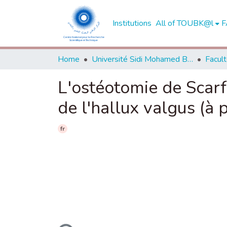
Institutions
All of TOUBK@l
F
Home
Université Sidi Mohamed Ben Abdellah de Fès
L'ostéotomie de Scarf
de l'hallux valgus (à 
fr
Loading...