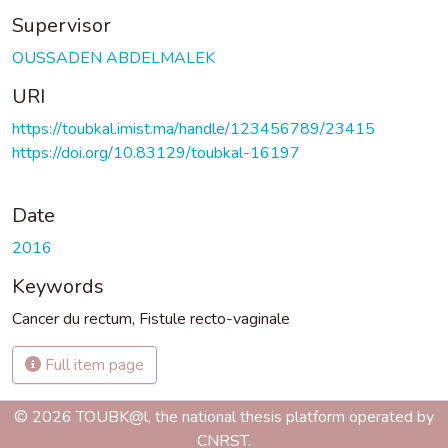
Supervisor
OUSSADEN ABDELMALEK
URI
https://toubkal.imist.ma/handle/123456789/23415
https://doi.org/10.83129/toubkal-16197
Date
2016
Keywords
Cancer du rectum
,
Fistule recto-vaginale
Full item page
© 2026 TOUBK@l, the national thesis platform operated by
CNRST.