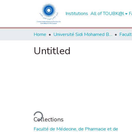
Institutions
All of TOUBK@l
F
Home
Université Sidi Mohamed Ben Abdellah de Fès
Untitled
Loading...
Collections
Faculté de Médecine, de Pharmacie et de