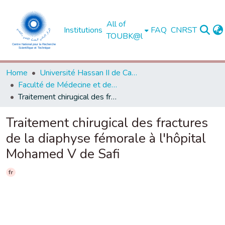
All of
Institutions
FAQ
CNRST
TOUBK@l
Home
Université Hassan II de Casablanca
Faculté de Médecine et de Pharmacie - Casablanca
Traitement chirugical des fractures de la diaphyse fémorale à l'hôpital Mohamed V de Safi
Traitement chirugical des fractures
de la diaphyse fémorale à l'hôpital
Mohamed V de Safi
fr